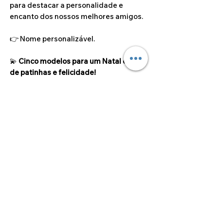
para destacar a personalidade e
encanto dos nossos melhores amigos.
👉 Nome personalizável.
💫
Cinco modelos para um Natal cheio
de patinhas e felicidade!
⚠️
Importante:
O preço das bolinhas de
Natal já inclui saco individual e fita
para pendurar — tudo pronto para
oferecer ou para expor!
Dimensão do artigo
8.50cm