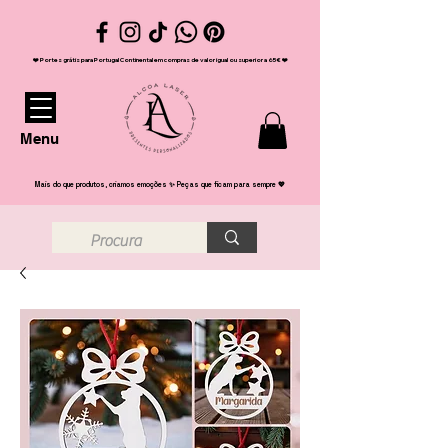
❤️ Portes grátis para Portugal Continental em compras de valor igual ou superior a 65€ ❤️
Menu
Mais do que produtos, criamos emoções ✨ Peças que ficam para sempre 💖