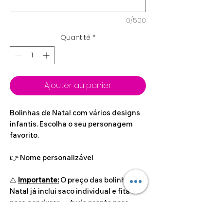
0/500
Quantité
*
Ajouter au panier
Bolinhas de Natal com vários designs
infantis. Escolha o seu personagem
favorito.
👉 Nome personalizável
⚠️
Importante:
O preço das bolinhas de
Natal já inclui saco individual e fita
para pendurar — tudo pronto para
oferecer ou para expor!