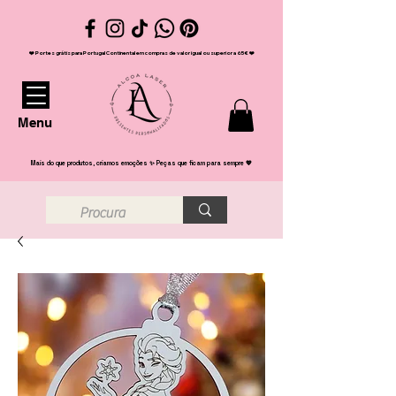
❤️ Portes grátis para Portugal Continental em compras de valor igual ou superior a 65€ ❤️
Menu
Mais do que produtos, criamos emoções ✨ Peças que ficam para sempre 💖