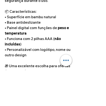
segurança durante o uso.
📦 Características:
• Superfície em bambu natural
• Base antideslizante
• Painel digital com funções de
peso e
temperatura
• Funciona com 2 pilhas AAA (
não
incluídas
)
• Personalizável com logótipo, nome ou
outro design
🎁 Uma excelente escolha para ofertas
úteis e ecológicas, brindes
corporativos ou uso pessoal com
estilo!
📩 Gostaria de personalizar com
logótipo ou outro design? Após
efetuar a sua encomenda, entre em