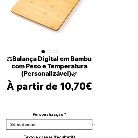
⚖️Balança Digital em Bambu
com Peso e Temperatura
(Personalizável)🌿
À partir de
10,70€
Prix
promotionnel
Personalização
*
Texto a gravar (facultatif)