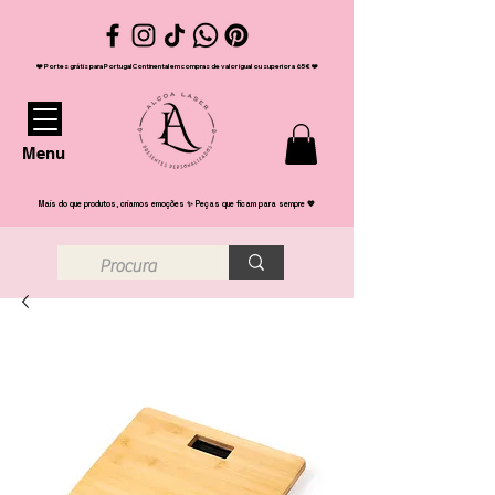
❤️ Portes grátis para Portugal Continental em compras de valor igual ou superior a 65€ ❤️
Menu
Mais do que produtos, criamos emoções ✨ Peças que ficam para sempre 💖