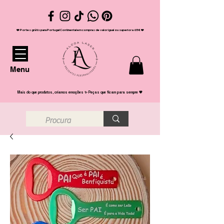
❤️ Portes grátis para Portugal Continental em compras de valor igual ou superior a 65€ ❤️
Menu
Mais do que produtos, criamos emoções ✨ Peças que ficam para sempre 💖