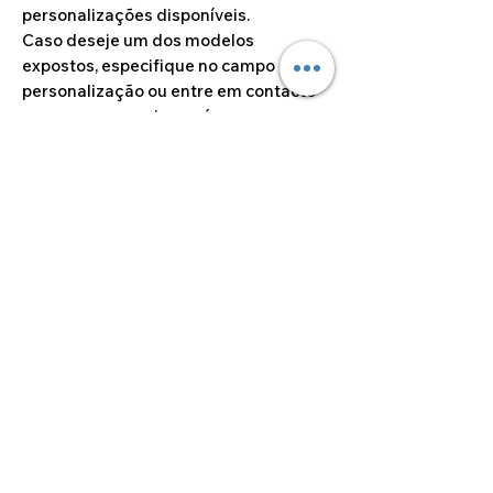
personalizações disponíveis.
Caso deseje um dos modelos
expostos, especifique no campo de
personalização ou entre em contacto
com a nossa equipa após a compra.
Dimensões do artigo
3,8cm x 8,5cm x 0,3cm
Dúvidas sobre
personalizações
Caso deseje alguma
personalização fora das opções
disponíveis no site, por favor
sinta-se à vontade para entrar
©2024 por Alcoa Laser.
em contato connosco, através
dos meios
disponibilizados(Facebook,