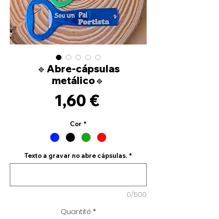
🔹Abre-cápsulas
metálico🔹
Prix
1,60 €
Cor
*
Texto a gravar no abre cápsulas.
*
0/500
Quantité
*