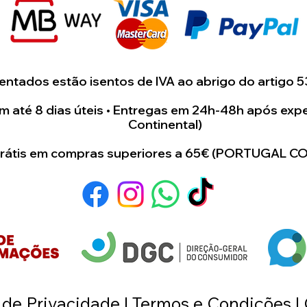
suas ideia e cas
enviada uma maq
onde terá uma i
artigo.
ntados estão isentos de IVA ao abrigo do artigo 5
Estamos dispost
 até 8 dias úteis • Entregas em 24h-48h após expe
Continental)
para juntos cri
único e especial 
grátis em compras superiores a 65€ (PORTUGAL C
a de Privacidade | Termos e Condições |