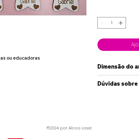
Ajo
oras ou educadoras
Dimensão do a
6.50cm x 6.70c
Dúvidas sobre
Caso deseje alg
das opções dispo
sinta-se à vont
connosco, atrav
©2024 por Alcoa Laser.
disponibilizado
Whatshapp e Ema