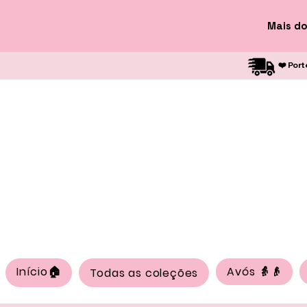
Mais do
❤️ Port
Início🏠
Avós 👵👴
Todas as coleções