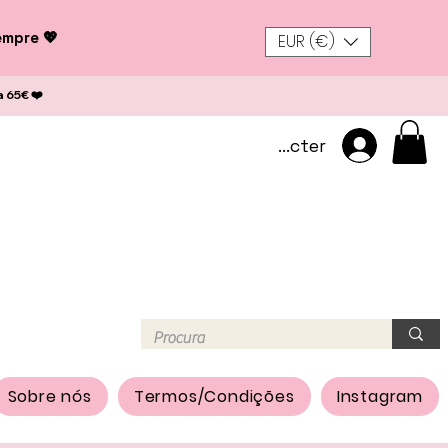
empre 💖
EUR (€)
a 65€ ❤️
Se connecter
Sobre nós
Termos/Condições
Instagram