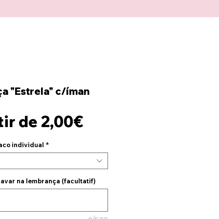
a "Estrela" c/íman
Prix
tir de
2,00€
promotionnel
aco individual
*
avar na lembrança (facultatif)