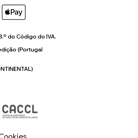
o seja necessário ser-lhe-á
uete em formato digital,
deia de como ficará o seu
3.º do Código do IVA.
os a colaborar consigo
dição (Portugal
ar algo verdadeiramente
para si.
ONTINENTAL)
 Cookies