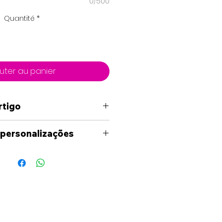
0/500
Quantité
*
uter au panier
rtigo
m
 personalizações
uma personalização fora
níveis no site, por favor
ade para entrar em contato
és dos meios
s(Facebook, Instagram,
il) para analisarmos as