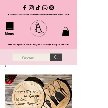
❤️ Portes grátis para Portugal Continental em compras de valor igual ou superior a 65€ ❤️
Menu
Mais do que produtos, criamos emoções ✨ Peças que ficam para sempre 💖