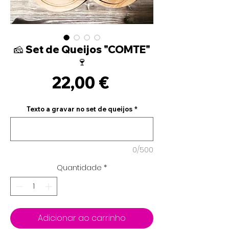
🧀 Set de Queijos "COMTE"
🍷
Preço
22,00 €
Texto a gravar no set de queijos
*
0/500
Quantidade
*
Adicionar ao carrinho