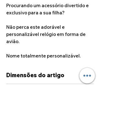
Procurando um acessório divertido e
exclusivo para a sua filha?
Não perca este adorável e
personalizável relógio em forma de
avião.
Nome totalmente personalizável.
Dimensões do artigo
42cm x 30cm
Dúvidas sobre
personalizações
Caso deseje alguma
personalização fora das opções
disponíveis no site, por favor
sinta-se à vontade para entrar