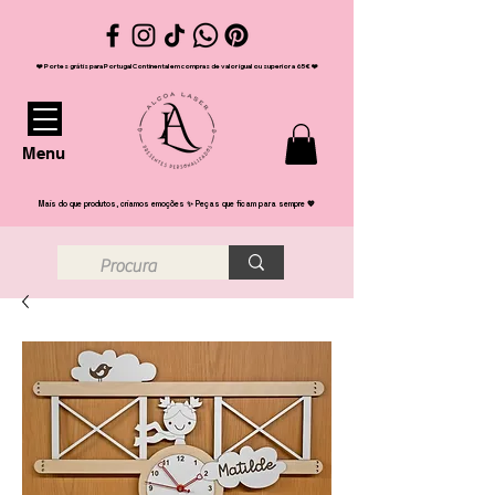
❤️ Portes grátis para Portugal Continental em compras de valor igual ou superior a 65€ ❤️
Menu
Mais do que produtos, criamos emoções ✨ Peças que ficam para sempre 💖