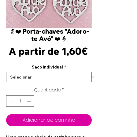
👵❤️ Porta-chaves "Adoro-
te Avó" ❤️👵
Preço
A partir de
1,60€
promocion
Saco individual
*
Quantidade
*
Adicionar ao carrinho