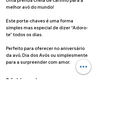
Uma prenda cheia de carinho para a
melhor avó do mundo!
Este porta-chaves é uma forma
simples mas especial de dizer “Adoro-
te” todos os dias.
Perfeito para oferecer no aniversário
da avó, Dia dos Avós ou simplesmente
para a surpreender com amor.
Dúvidas sobre
personalizações
Caso deseje alguma
personalização fora das opções
disponíveis no site, por favor
sinta-se à vontade para entrar
©2024 por Alcoa Laser.
em contato connosco, através