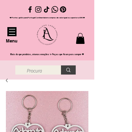
❤️ Portes grátis para Portugal Continental em compras de valor igual ou superior a 65€ ❤️
Menu
Mais do que produtos, criamos emoções ✨ Peças que ficam para sempre 💖