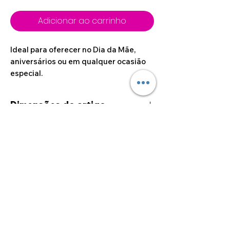
Adicionar ao carrinho
Ideal para oferecer no Dia da Mãe,
aniversários ou em qualquer ocasião
especial.
Dimensões do artigo
17cm x 14cm
©2024 por Alcoa Laser.
Os preços apresentados estão isentos de IVA ao
abrigo do artigo 53.º do Código do IVA.