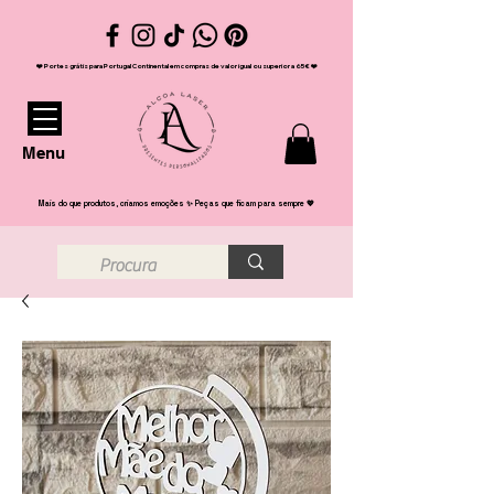
❤️ Portes grátis para Portugal Continental em compras de valor igual ou superior a 65€ ❤️
Menu
Mais do que produtos, criamos emoções ✨ Peças que ficam para sempre 💖