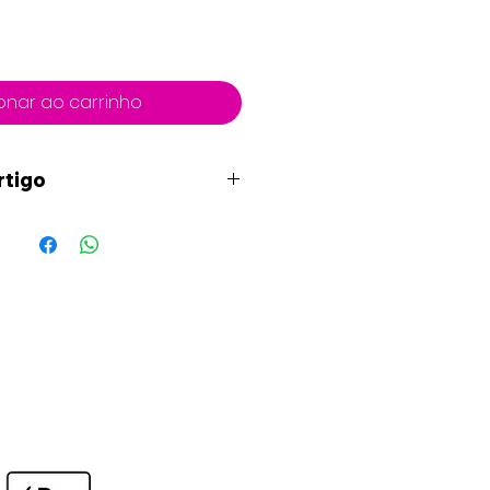
onar ao carrinho
rtigo