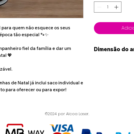
Adici
l para quem não esquece os seus
época tão especial 🐾✨
mpanheiro fiel da família e dar um
Dimensão do a
tal 💖
9cm * 5cm
zável.
has de Natal já inclui saco individual e
to para oferecer ou para expor!
©2024 por Alcoa Laser.