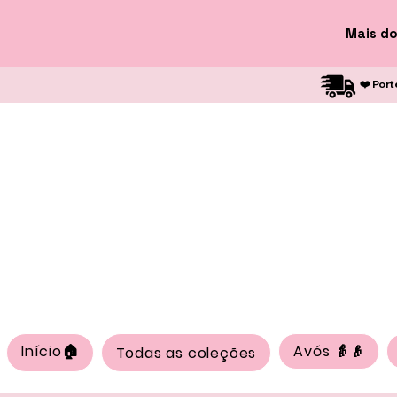
Mais do
❤️ Port
Início🏠
Avós 👵👴
Todas as coleções