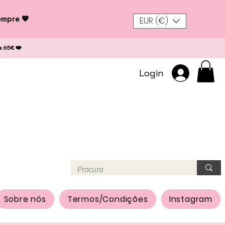
empre 💖
EUR (€)
a 65€ ❤️
Login
Sobre nós
Termos/Condições
Instagram