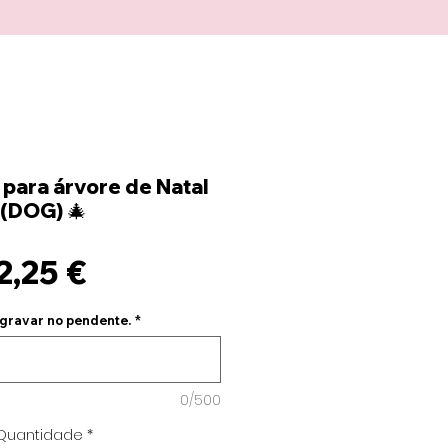
 para árvore de Natal
(DOG) 🎄
Preço
2,25 €
gravar no pendente.
*
0/500
Quantidade
*