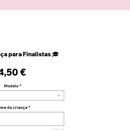
a para Finalistas 🎓
Preço
4,50 €
Modelo
*
me da criança
*