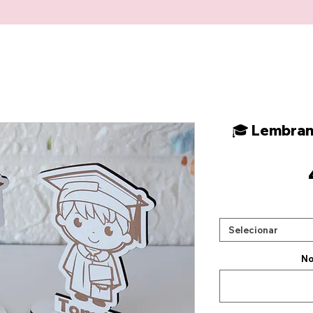
🎓 Lembranç
Selecionar
No