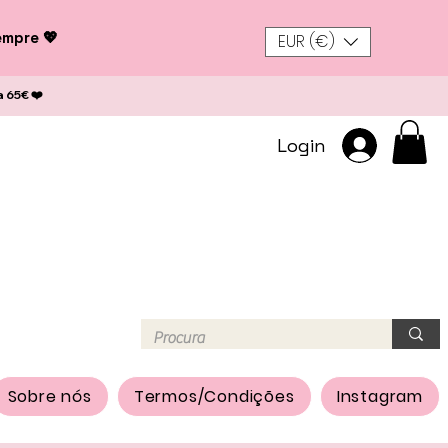
empre 💖
EUR (€)
a 65€ ❤️
Login
Sobre nós
Termos/Condições
Instagram