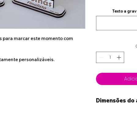
Texto a gra
as para marcar este momento com
tamente personalizáveis.
Adici
Dimensões do 
13cm x 9cm