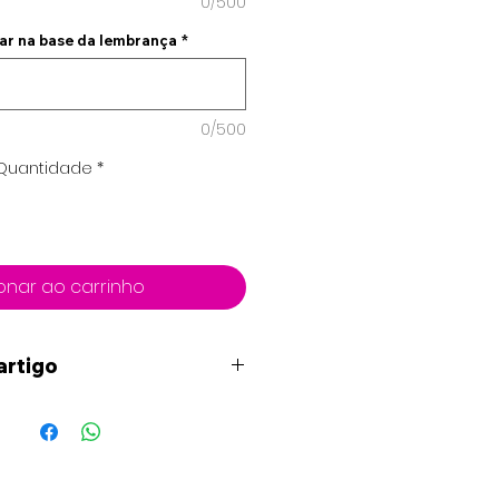
0/500
var na base da lembrança
*
0/500
Quantidade
*
onar ao carrinho
artigo