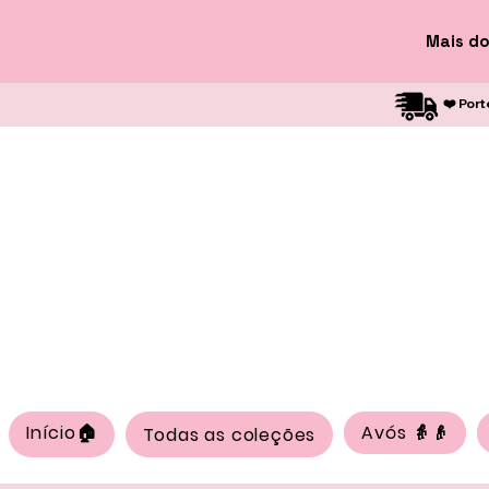
Mais do
❤️ Port
Início🏠
Avós 👵👴
Todas as coleções