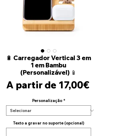
🔋 Carregador Vertical 3 em
1 em Bambu
(Personalizável) 📱
Preço
A partir de
17,00€
promocio
Personalização
*
Texto a gravar no suporte (opcional)