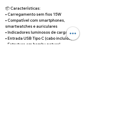
📦 Características:
• Carregamento sem fios 15W
• Compatível com smartphones,
smartwatches e auriculares
• Indicadores luminosos de carga
• Entrada USB Tipo C (cabo incluído)
• Estrutura em bambu natural
• Personalizável com logótipo, nome ou
mensagem
🎁
Perfeito para oferecer no Dia do Pai,
Dia da Mãe, ou como presente para
Padrinho, Madrinha, ou ainda como
brinde corporativo elegante e
ecológico.