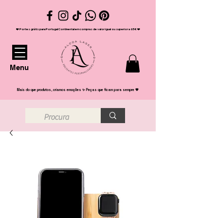
❤️ Portes grátis para Portugal Continental em compras de valor igual ou superior a 65€ ❤️
Menu
Mais do que produtos, criamos emoções ✨ Peças que ficam para sempre 💖