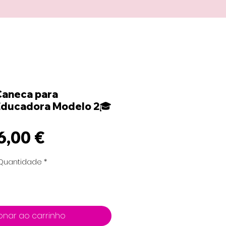
aneca para
Educadora Modelo 2🎓
Preço
6,00 €
Quantidade
*
onar ao carrinho