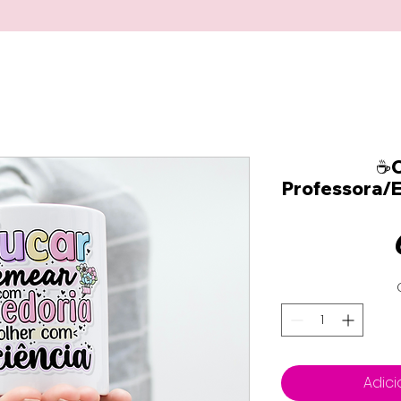
☕C
Professora/
Adici