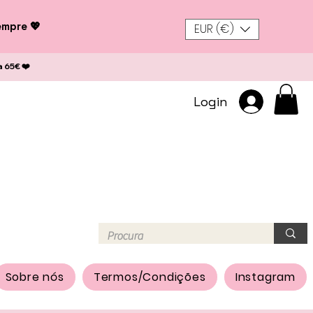
empre 💖
EUR (€)
a 65€ ❤️
Login
Sobre nós
Termos/Condições
Instagram