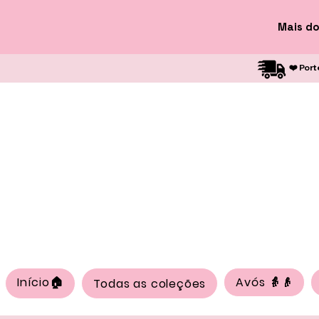
Mais do
❤️ Port
Início🏠
Avós 👵👴
Todas as coleções