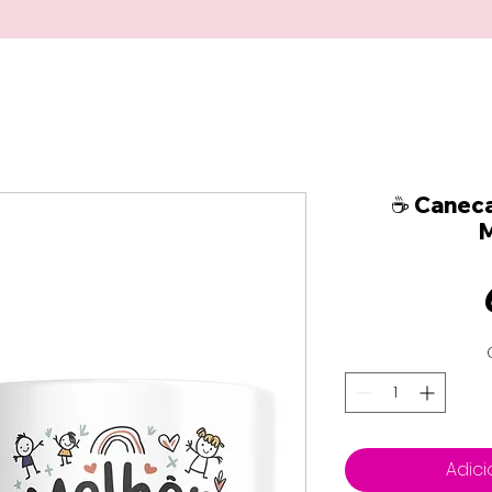
☕ Canec
M
Adici