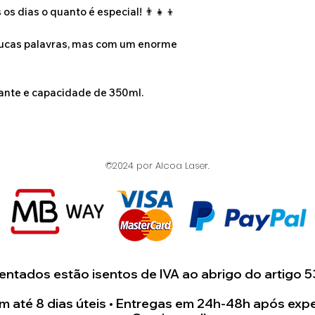
s dias o quanto é especial! 👨‍👧‍👦
para juntos cri
único e especial 
oucas palavras, mas com um enorme
nte e capacidade de 350ml.
©2024 por Alcoa Laser.
ntados estão isentos de IVA ao abrigo do artigo 5
 até 8 dias úteis • Entregas em 24h-48h após expe