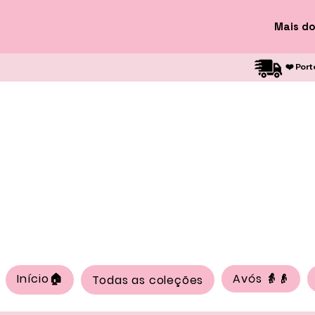
Mais do
❤️ Port
Início🏠
Avós 👵👴
Todas as coleções