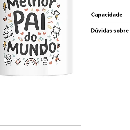
Capacidade
350ml
Dúvidas sobre
Caso deseje alg
das opções dispo
sinta-se à vont
connosco, atrav
disponibilizado
Whatshapp e Ema
suas ideia e cas
enviada uma maq
onde terá uma i
artigo.
Estamos dispost