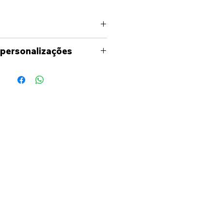
 personalizações
uma personalização fora
níveis no site, por favor
ade para entrar em contato
és dos meios
s(Facebook, Instagram,
il) para analisarmos as
o seja necessário ser-lhe-á
uete em formato digital,
deia de como ficará o seu
os a colaborar consigo