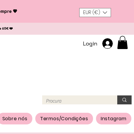
empre 💖
EUR (€)
a 65€ ❤️
Login
Sobre nós
Termos/Condições
Instagram