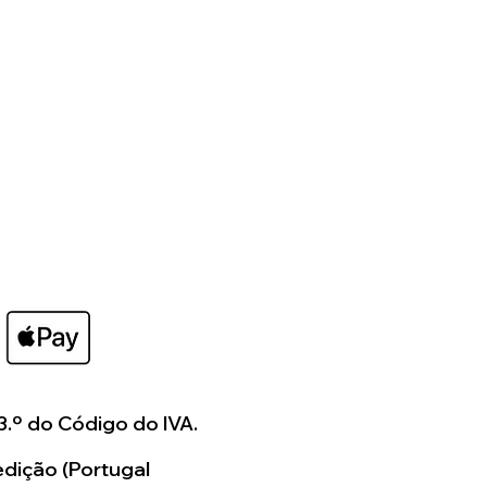
ar algo verdadeiramente
para si.
3.º do Código do IVA.
dição (Portugal