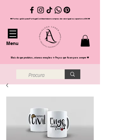
❤️ Portes grátis para Portugal Continental em compras de valor igual ou superior a 65€ ❤️
Menu
Mais do que produtos, criamos emoções ✨ Peças que ficam para sempre 💖