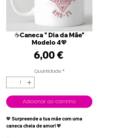
☕Caneca " Dia da Mãe"
Modelo 4💖
Preço
6,00 €
Quantidade
*
Adicionar ao carrinho
💖
Surpreende a tua mãe com uma
caneca cheia de amor!
💖