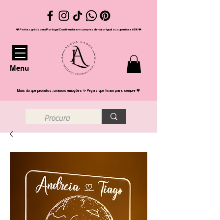
❤️ Portes grátis para Portugal Continental em compras de valor igual ou superior a 65€ ❤️
Menu
Mais do que produtos, criamos emoções ✨ Peças que ficam para sempre 💖