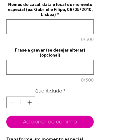
Nomes do casal, data e local do momento
especial (ex: Gabriel e Filipa, 08/05/2010,
Lisboa)
*
0/500
Frase a gravar (se desejar alterar)
(opcional)
0/500
Quantidade
*
Adicionar ao carrinho
Transforme um momento especial