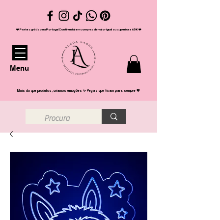
❤️ Portes grátis para Portugal Continental em compras de valor igual ou superior a 65€ ❤️
Menu
Mais do que produtos, criamos emoções ✨ Peças que ficam para sempre 💖