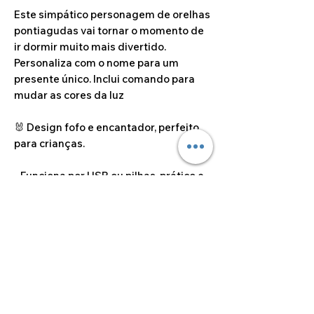
Este simpático personagem de orelhas
pontiagudas vai tornar o momento de
ir dormir muito mais divertido.
Personaliza com o nome para um
presente único. Inclui comando para
mudar as cores da luz
🐰 Design fofo e encantador, perfeito
para crianças.
- Funciona por USB ou pilhas, prático e
seguro.
💡 Uma prenda criativa que junta
decoração, luz e fantasia no mesmo
artigo!