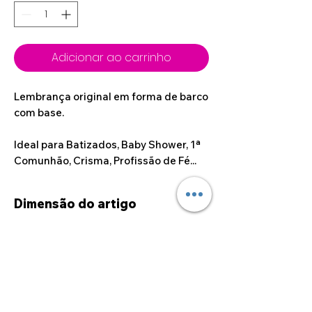
Adicionar ao carrinho
Lembrança original em forma de barco
com base.
Ideal para Batizados, Baby Shower, 1ª
Comunhão, Crisma, Profissão de Fé...
Dimensão do artigo
14cm x 10cm
Dúvidas sobre
personalizações
Caso deseje alguma
personalização fora das opções