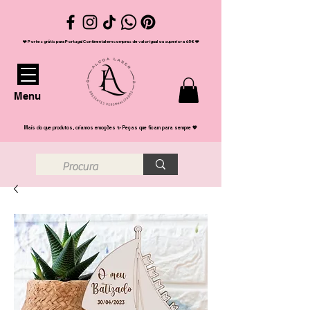
❤️ Portes grátis para Portugal Continental em compras de valor igual ou superior a 65€ ❤️
Menu
Mais do que produtos, criamos emoções ✨ Peças que ficam para sempre 💖