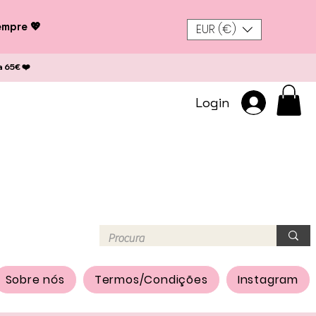
empre 💖
EUR (€)
a 65€ ❤️
Login
Sobre nós
Termos/Condições
Instagram