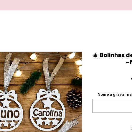
🎄 Bolinhas d
– 
Nome a gravar na