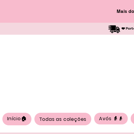
Mais do
❤️ Port
Início🏠
Avós 👵👴
Todas as coleções