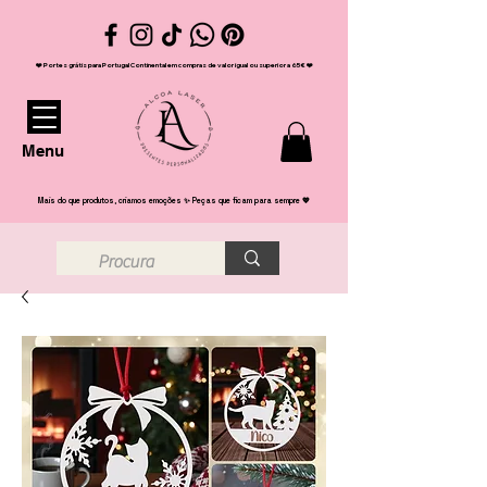
❤️ Portes grátis para Portugal Continental em compras de valor igual ou superior a 65€ ❤️
Menu
Mais do que produtos, criamos emoções ✨ Peças que ficam para sempre 💖