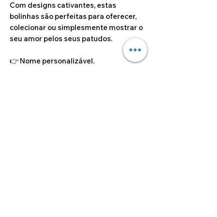
Com designs cativantes, estas
bolinhas são perfeitas para oferecer,
colecionar ou simplesmente mostrar o
seu amor pelos seus patudos.
👉 Nome personalizável.
⚠️
Importante:
O preço das bolinhas de
Natal já inclui saco individual e fita
para pendurar — tudo pronto para
oferecer ou para expor!
Dimensão do artigo
8.50cm
©2024 por Alcoa Laser.