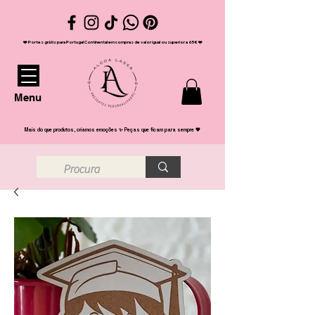
❤️ Portes grátis para Portugal Continental em compras de valor igual ou superior a 65€ ❤️
Menu
Mais do que produtos, criamos emoções ✨ Peças que ficam para sempre 💖