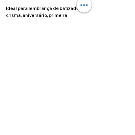
Ideal para lembrança de batizado,
crisma, aniversário, primeira
comunhão…
Várias cores disponíveis.
Dimensões do artigo
9.4cm x 8cm
©2024 por Alcoa Laser.
Os preços apresentados estão isentos de IVA ao
abrigo do artigo 53.º do Código do IVA.
Produção em até 8 dias úteis • Entregas em 24h-48h