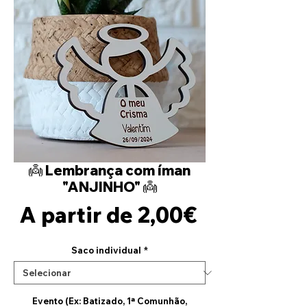
👼 Lembrança com íman
"ANJINHO" 👼
Preço
A partir de
2,00€
promocion
Saco individual
*
Evento (Ex: Batizado, 1ª Comunhão,