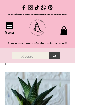
❤️ Portes grátis para Portugal Continental em compras de valor igual ou superior a 65€ ❤️
Menu
Mais do que produtos, criamos emoções ✨ Peças que ficam para sempre 💖