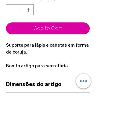
Add to Cart
Suporte para lápis e canetas em forma
de coruja.
Bonito artigo para secretária.
Dimensões do artigo
20cm x 8cm x 7cm
Dúvidas sobre
personalizações
Caso deseje alguma
personalização fora das opções