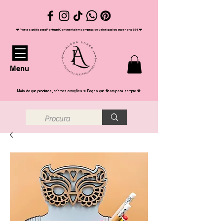
❤️ Portes grátis para Portugal Continental em compras de valor igual ou superior a 65€ ❤️
Menu
Mais do que produtos, criamos emoções ✨ Peças que ficam para sempre 💖