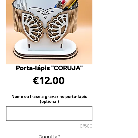
Porta-lápis "CORUJA"
Price
€12.00
Nome ou frase a gravar no porta-lápis
(optional)
0/500
Quantity
*