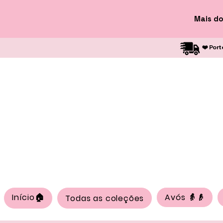
Mais do
❤️ Port
Início🏠
Avós 👵👴
Todas as coleções