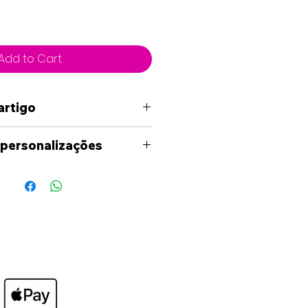
Add to Cart
artigo
 personalizações
nsiderar personalizar algum
r, sinta-se à vontade para
to connosco, através dos
izados no site: (Facebook,
shapp e Email) para
uas ideias, caso seja
lhe-á enviada uma
ato digital, onde terá