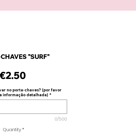
CHAVES "SURF"
Price
€2.50
ar no porta-chaves? (por favor
 a informação detalhada)
*
0/500
Quantity
*