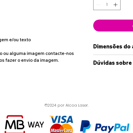
gem e/ou texto
Dimensões do 
po ou alguma imagem contacte-nos
3.2cm x 7.9cm
os fazer o envio da imagem.
Dúvidas sobre
Se estiver a co
artigo, por favo
entrar em conta
meios disponibil
©2024 por Alcoa Laser.
Instagram, What
analisarmos as s
necessário ser-
maquete em form