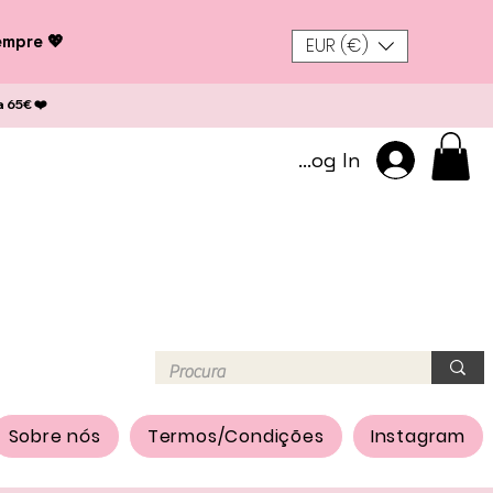
empre 💖
EUR (€)
a 65€ ❤️
Log In
Sobre nós
Termos/Condições
Instagram