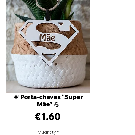
💗 Porta-chaves “Super
Mãe” 💪
Price
€1.60
Quantity
*