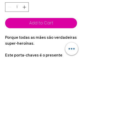
Add to Cart
Porque todas as mães são verdadeiras
super-heroínas.
Este porta-chaves é o presente
perfeito para lembrar a sua mãe, todos
os dias, de como ela é especial.
©2024 por Alcoa Laser.