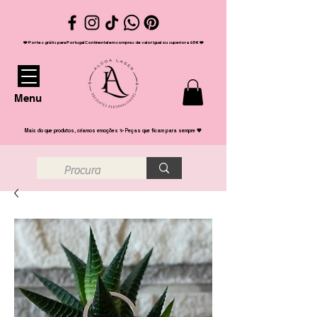
❤️ Portes grátis para Portugal Continental em compras de valor igual ou superior a 65€ ❤️
Menu
Mais do que produtos, criamos emoções ✨ Peças que ficam para sempre 💖