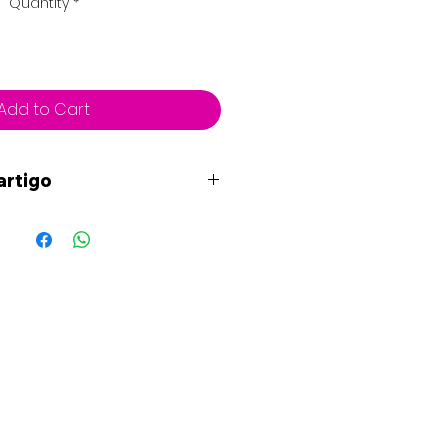
Quantity
*
Add to Cart
artigo