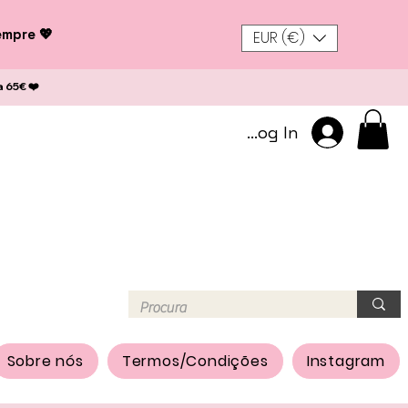
empre 💖
EUR (€)
a 65€ ❤️
Log In
Sobre nós
Termos/Condições
Instagram