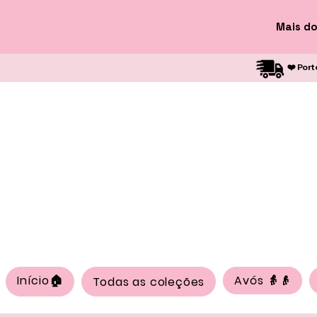
Mais do
❤️ Port
Início🏠
Avós 👵👴
Todas as coleções