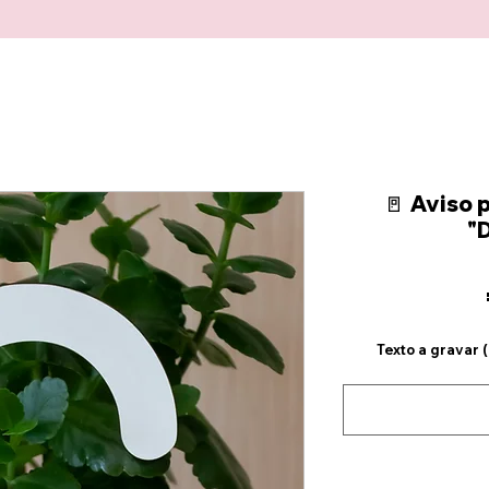
🚪 Aviso 
"D
Texto a gravar 