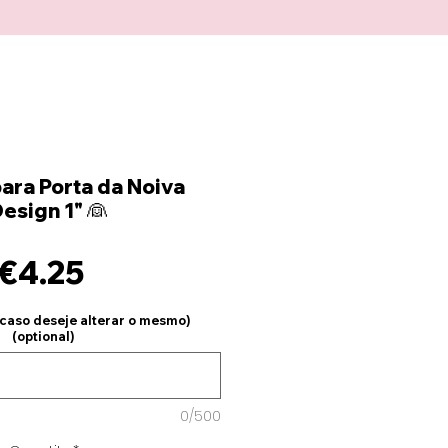
para Porta da Noiva
esign 1" 👰
Price
€4.25
(caso deseje alterar o mesmo)
(optional)
0/500