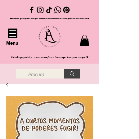
❤️ Portes grátis para Portugal Continental em compras de valor igual ou superior a 65€ ❤️
Menu
Mais do que produtos, criamos emoções ✨ Peças que ficam para sempre 💖