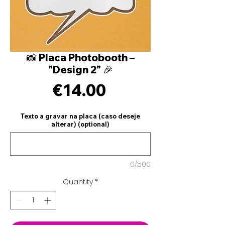
📸 Placa Photobooth –
"Design 2" 🎉
Price
€14.00
Texto a gravar na placa (caso deseje
alterar) (optional)
0/500
Quantity
*