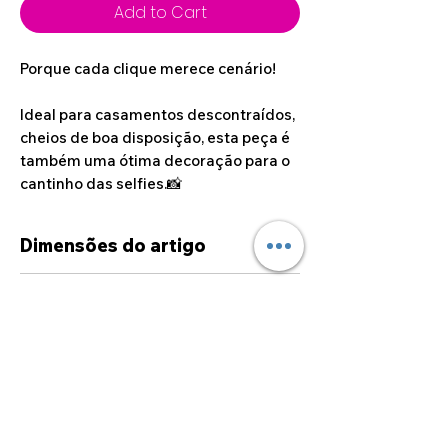
Add to Cart
Porque cada clique merece cenário!
Ideal para casamentos descontraídos,
cheios de boa disposição, esta peça é
também uma ótima decoração para o
cantinho das selfies.📸
Dimensões do artigo
29cm x 27cm
Dúvidas sobre
personalizações
Caso deseje alguma
personalização fora das opções
disponíveis no site, por favor
sinta-se à vontade para entrar