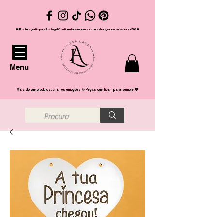
❤️ Portes grátis para Portugal Continental em compras de valor igual ou superior a 65€ ❤️
Menu
Mais do que produtos, criamos emoções ✨ Peças que ficam para sempre 💖