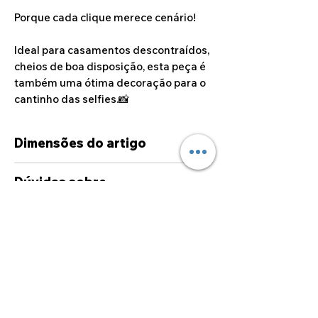
Porque cada clique merece cenário!
Ideal para casamentos descontraídos,
cheios de boa disposição, esta peça é
também uma ótima decoração para o
cantinho das selfies.📸
Dimensões do artigo
27cm x 23cm
Dúvidas sobre
personalizações
Caso deseje alguma
personalização fora das opções
disponíveis no site, por favor
sinta-se à vontade para entrar
©2024 por Alcoa Laser.
em contato connosco, através