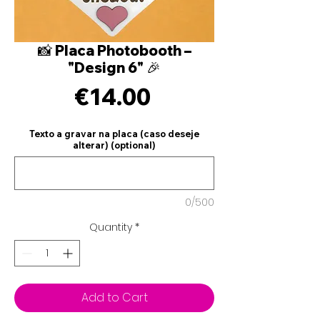
📸 Placa Photobooth –
"Design 6" 🎉
Price
€14.00
Texto a gravar na placa (caso deseje
alterar) (optional)
0/500
Quantity
*
Add to Cart