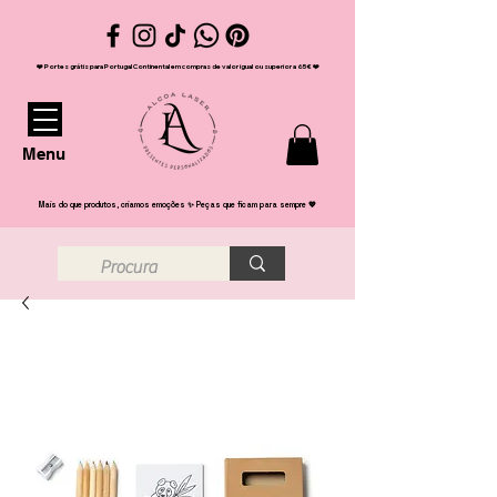
❤️ Portes grátis para Portugal Continental em compras de valor igual ou superior a 65€ ❤️
Menu
Mais do que produtos, criamos emoções ✨ Peças que ficam para sempre 💖