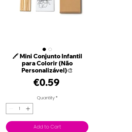
🖍️ Mini Conjunto Infantil
para Colorir (Não
Personalizável)🎨
Price
€0.59
Quantity
*
Add to Cart