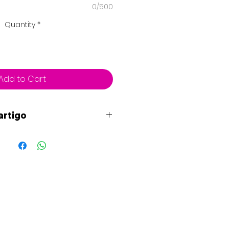
0/500
Quantity
*
Add to Cart
artigo