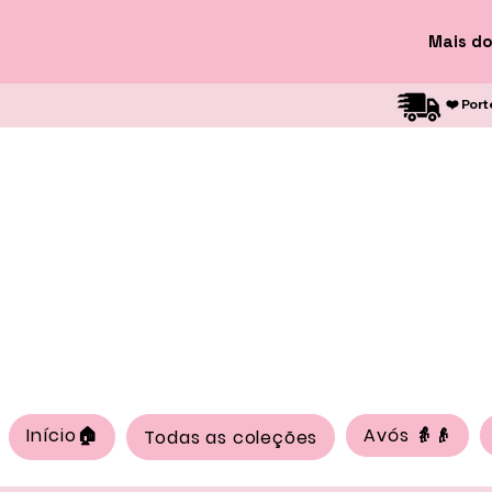
Mais do
❤️ Port
Início🏠
Avós 👵👴
Todas as coleções