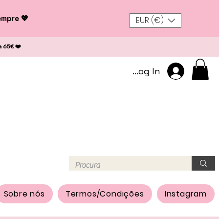
empre 💖
EUR (€)
a 65€ ❤️
Log In
Sobre nós
Termos/Condições
Instagram