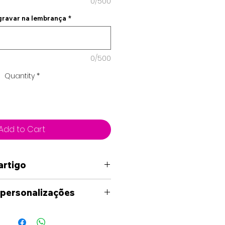
0/500
 gravar na lembrança
*
0/500
Quantity
*
Add to Cart
artigo
 personalizações