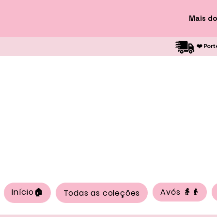
Mais do
❤️ Port
Início🏠
Avós 👵👴
Todas as coleções