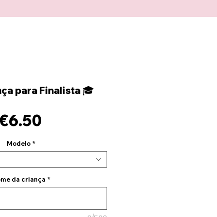
a para Finalista 🎓
Price
€6.50
Modelo
*
me da criança
*