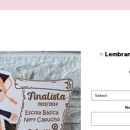
✨ Lembranç
Select
No