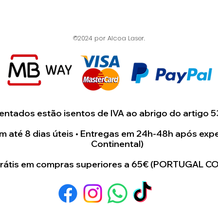
Caso deseje alg
das opções dispo
sinta-se à vont
©2024 por Alcoa Laser.
connosco, atrav
disponibilizado
Whatshapp e Ema
suas ideia e cas
enviada uma maq
onde terá uma i
ntados estão isentos de IVA ao abrigo do artigo 5
artigo.
 até 8 dias úteis • Entregas em 24h-48h após expe
Continental)
Estamos dispost
para juntos cri
grátis em compras superiores a 65€ (PORTUGAL C
único e especial 