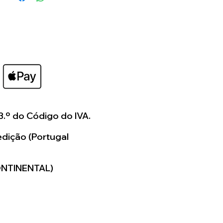
uma personalização fora
níveis no site, por favor
ade para entrar em contato
és dos meios
s (Facebook, Instagram,
il) para analisarmos as
o seja necessário ser-lhe-á
uete em formato digital,
deia de como ficará o seu
3.º do Código do IVA.
dição (Portugal
os a colaborar consigo
ar algo verdadeiramente
ONTINENTAL)
para si.