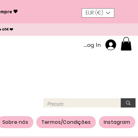
empre 💖
EUR (€)
a 65€ ❤️
Log In
Sobre nós
Termos/Condições
Instagram