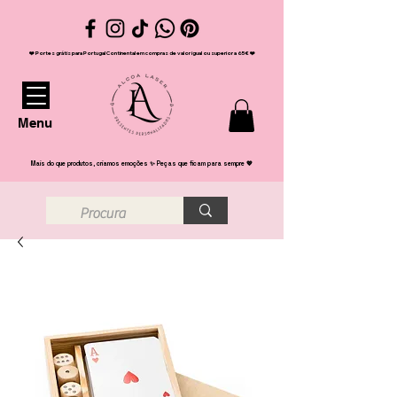
❤️ Portes grátis para Portugal Continental em compras de valor igual ou superior a 65€ ❤️
Menu
Mais do que produtos, criamos emoções ✨ Peças que ficam para sempre 💖