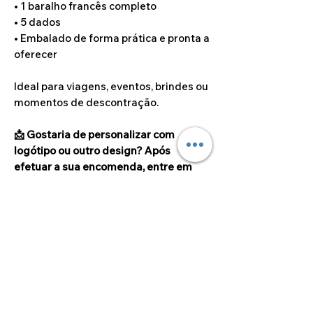
• 1 baralho francês completo
• 5 dados
• Embalado de forma prática e pronta a
oferecer
Ideal para viagens, eventos, brindes ou
momentos de descontração.
📩 Gostaria de personalizar com
logótipo ou outro design? Após
efetuar a sua encomenda, entre em
contacto conosco para enviar os
ficheiros de personalização. Iremos
preparar uma maquete digital para
aprovação antes da produção.
Dimensões
10cm x 2,5cm x 9,1cm
IMPORTANTE