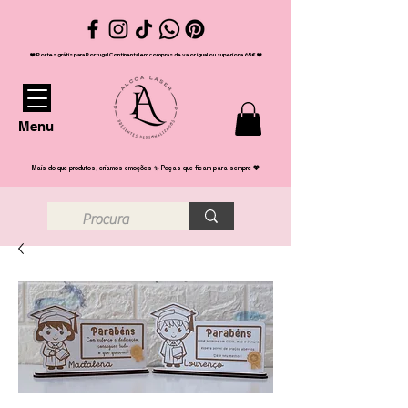
❤️ Portes grátis para Portugal Continental em compras de valor igual ou superior a 65€ ❤️
Menu
Mais do que produtos, criamos emoções ✨ Peças que ficam para sempre 💖