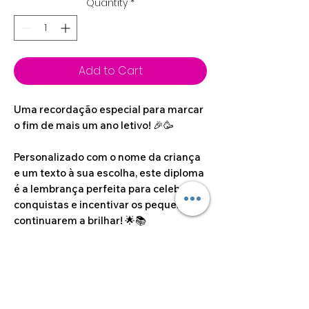
Quantity
*
Add to Cart
Uma recordação especial para marcar
o fim de mais um ano letivo! 🎉🥳
Personalizado com o nome da criança
e um texto à sua escolha, este diploma
é a lembrança perfeita para celebrar
conquistas e incentivar os pequenos a
continuarem a brilhar! 🌟📚
Dimensões do artigo
18cm x 10cm