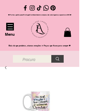
❤️ Portes grátis para Portugal Continental em compras de valor igual ou superior a 65€ ❤️
Menu
Mais do que produtos, criamos emoções ✨ Peças que ficam para sempre 💖