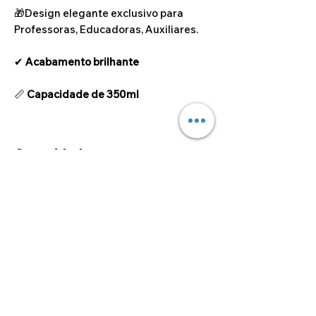
🎁Design elegante exclusivo para
Professoras, Educadoras, Auxiliares.
✔
Acabamento brilhante
📏
Capacidade de 350ml
Capacidade
350ml
©2024 por Alcoa Laser.
Os preços apresentados estão isentos de IVA ao
abrigo do artigo 53.º do Código do IVA.