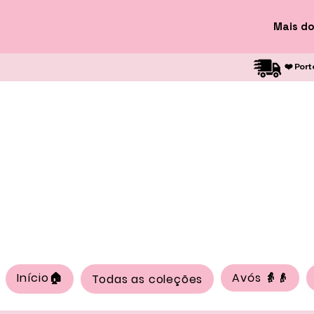
Mais do
❤️ Port
Início🏠
Avós 👵👴
Todas as coleções