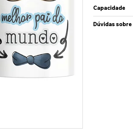
Capacidade
350ml
Dúvidas sobre
Caso deseje alg
das opções dispo
sinta-se à vont
connosco, atrav
disponibilizado
Whatshapp e Ema
suas ideia e cas
enviada uma maq
onde terá uma i
artigo.
Estamos dispost
para juntos cri