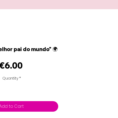
lhor pai do mundo" 🌍
Price
€6.00
Quantity
*
Add to Cart