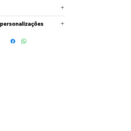
 personalizações
uma personalização fora
níveis no site, por favor
ade para entrar em contato
és dos meios
s(Facebook, Instagram,
il) para analisarmos as
o seja necessário ser-lhe-á
uete em formato digital,
deia de como ficará o seu
os a colaborar consigo
ar algo verdadeiramente