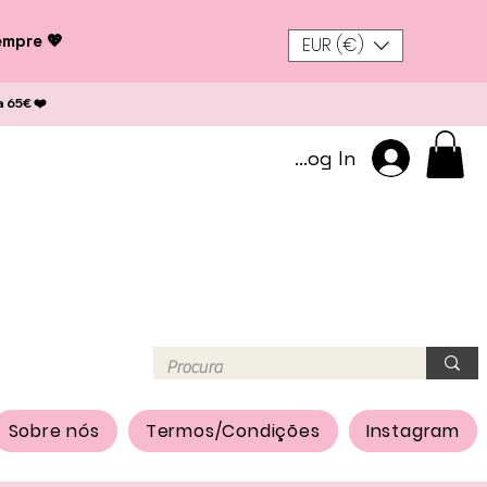
empre 💖
EUR (€)
a 65€ ❤️
Log In
Sobre nós
Termos/Condições
Instagram