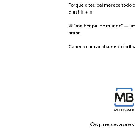
Porque o teu pai merece todo 
dias! 👨‍👧‍👦
💬 "melhor pai do mundo" — u
amor.
Caneca com acabamento brilha
Os preços aprese