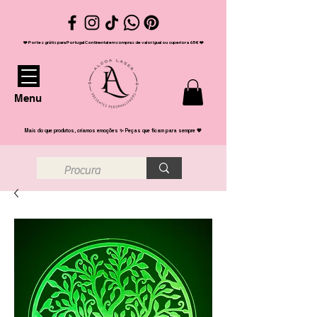
❤️ Portes grátis para Portugal Continental em compras de valor igual ou superior a 65€ ❤️
Menu
Mais do que produtos, criamos emoções ✨ Peças que ficam para sempre 💖