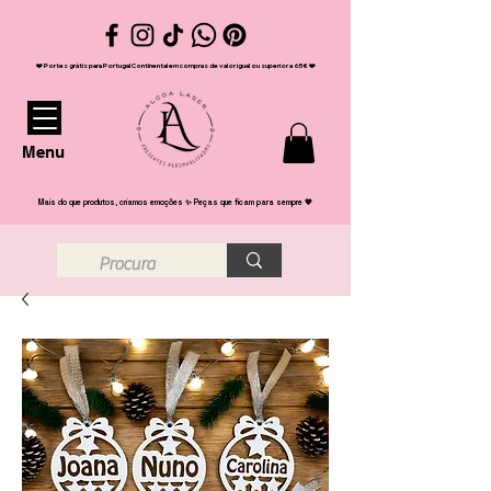
❤️ Portes grátis para Portugal Continental em compras de valor igual ou superior a 65€ ❤️
Menu
Mais do que produtos, criamos emoções ✨ Peças que ficam para sempre 💖