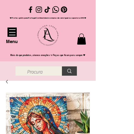
❤️ Portes grátis para Portugal Continental em compras de valor igual ou superior a 65€ ❤️
Menu
Mais do que produtos, criamos emoções ✨ Peças que ficam para sempre 💖