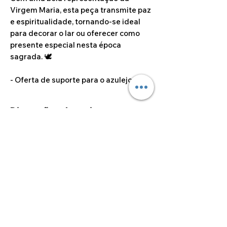
Virgem Maria, esta peça transmite paz
e espiritualidade, tornando-se ideal
para decorar o lar ou oferecer como
presente especial nesta época
sagrada. 🕊️
- Oferta de suporte para o azulejo.
Dimensões do artigo
20cm x 20cm ou 20cm x 25cm
©2024 por Alcoa Laser.
Os preços apresentados estão isentos de IVA ao