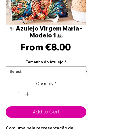
✨ Azulejo Virgem Maria -
Modelo 1 🙏
Sale
From
€8.00
Price
Tamanho do Azulejo
*
Quantity
*
Add to Cart
Com uma bela representação da