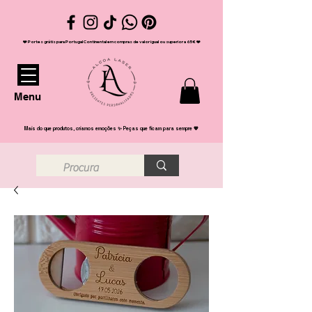
❤️ Portes grátis para Portugal Continental em compras de valor igual ou superior a 65€ ❤️
Menu
Mais do que produtos, criamos emoções ✨ Peças que ficam para sempre 💖