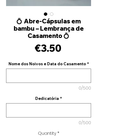
💍 Abre-Cápsulas em
bambu – Lembrança de
Casamento 💍
Price
€3.50
Nome dos Noivos e Data do Casamento
*
0/500
Dedicatória
*
0/500
Quantity
*